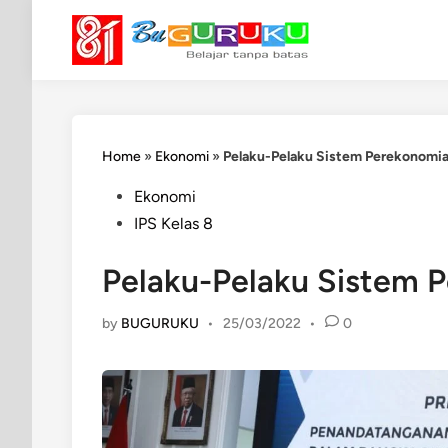
Skip
to
content
Home
»
Ekonomi
»
Pelaku-Pelaku Sistem Perekonomia
Posted
Ekonomi
in
IPS Kelas 8
Pelaku-Pelaku Sistem 
by
BUGURUKU
•
25/03/2022
•
0