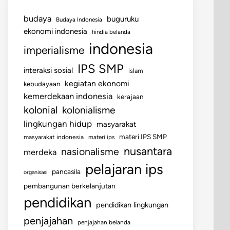
budaya
buguruku
Budaya Indonesia
ekonomi indonesia
hindia belanda
indonesia
imperialisme
IPS SMP
interaksi sosial
islam
kegiatan ekonomi
kebudayaan
kemerdekaan indonesia
kerajaan
kolonial
kolonialisme
lingkungan hidup
masyarakat
materi IPS SMP
masyarakat indonesia
materi ips
nusantara
nasionalisme
merdeka
pelajaran ips
pancasila
organisasi
pembangunan berkelanjutan
pendidikan
pendidikan lingkungan
penjajahan
penjajahan belanda