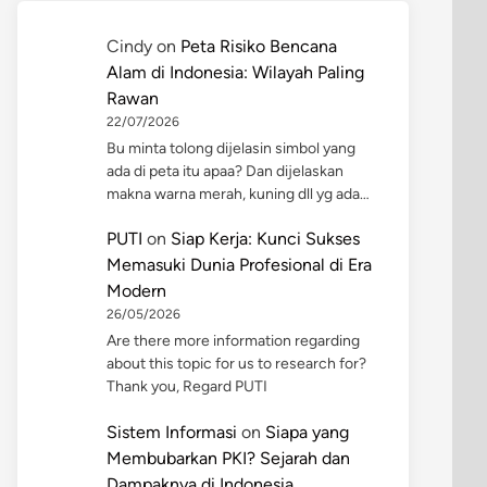
Cindy
on
Peta Risiko Bencana
Alam di Indonesia: Wilayah Paling
Rawan
22/07/2026
Bu minta tolong dijelasin simbol yang
ada di peta itu apaa? Dan dijelaskan
makna warna merah, kuning dll yg ada…
PUTI
on
Siap Kerja: Kunci Sukses
Memasuki Dunia Profesional di Era
Modern
26/05/2026
Are there more information regarding
about this topic for us to research for?
Thank you, Regard PUTI
Sistem Informasi
on
Siapa yang
Membubarkan PKI? Sejarah dan
Dampaknya di Indonesia