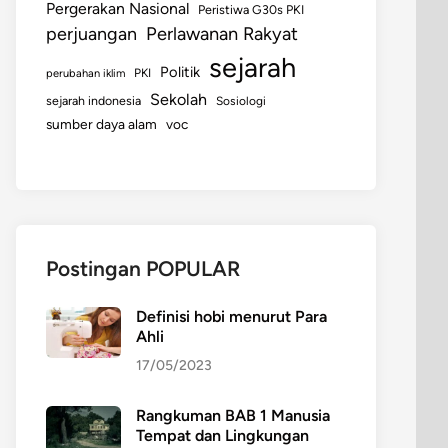
Pergerakan Nasional
Peristiwa G30s PKI
perjuangan
Perlawanan Rakyat
sejarah
Politik
perubahan iklim
PKI
Sekolah
sejarah indonesia
Sosiologi
sumber daya alam
voc
Postingan POPULAR
Definisi hobi menurut Para
Ahli
17/05/2023
Rangkuman BAB 1 Manusia
Tempat dan Lingkungan