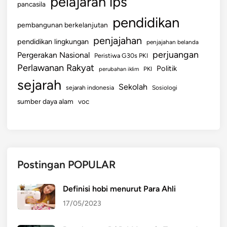
pelajaran ips
pancasila
pendidikan
pembangunan berkelanjutan
penjajahan
pendidikan lingkungan
penjajahan belanda
perjuangan
Pergerakan Nasional
Peristiwa G30s PKI
Perlawanan Rakyat
Politik
perubahan iklim
PKI
sejarah
Sekolah
sejarah indonesia
Sosiologi
sumber daya alam
voc
Postingan POPULAR
Definisi hobi menurut Para Ahli
17/05/2023