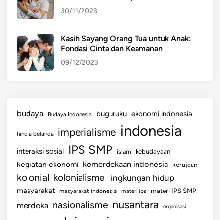
30/11/2023
Kasih Sayang Orang Tua untuk Anak:
Fondasi Cinta dan Keamanan
09/12/2023
budaya
buguruku
ekonomi indonesia
Budaya Indonesia
indonesia
imperialisme
hindia belanda
IPS SMP
interaksi sosial
islam
kebudayaan
kemerdekaan indonesia
kegiatan ekonomi
kerajaan
kolonial
kolonialisme
lingkungan hidup
masyarakat
materi IPS SMP
masyarakat indonesia
materi ips
nusantara
nasionalisme
merdeka
organisasi