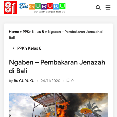
Skip
Mai
to
Open
Men
Search
content
Home
»
PPKn Kelas 8
»
Ngaben – Pembakaran Jenazah di
Bali
Posted
PPKn Kelas 8
in
Ngaben – Pembakaran Jenazah
di Bali
by
Bu GURUKU
•
24/11/2020
•
0