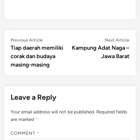
Post
Previous
Next
Previous Article
Next Article
article:
artic
Tiap daerah memiliki
Kampung Adat Naga –
navigation
corak dan budaya
Jawa Barat
masing-masing
Leave a Reply
Your email address will not be published.
Required fields
are marked
*
COMMENT
*