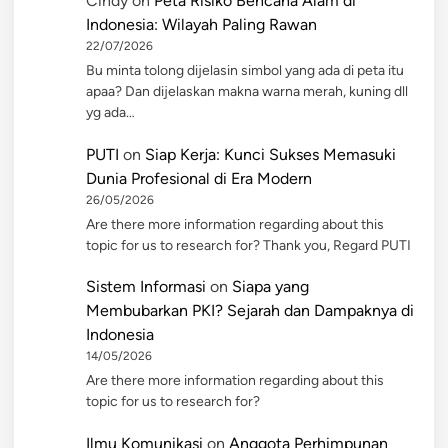
Cindy
on
Peta Risiko Bencana Alam di
Indonesia: Wilayah Paling Rawan
22/07/2026
Bu minta tolong dijelasin simbol yang ada di peta itu
apaa? Dan dijelaskan makna warna merah, kuning dll
yg ada…
PUTI
on
Siap Kerja: Kunci Sukses Memasuki
Dunia Profesional di Era Modern
26/05/2026
Are there more information regarding about this
topic for us to research for? Thank you, Regard PUTI
Sistem Informasi
on
Siapa yang
Membubarkan PKI? Sejarah dan Dampaknya di
Indonesia
14/05/2026
Are there more information regarding about this
topic for us to research for?
Ilmu Komunikasi
on
Anggota Perhimpunan