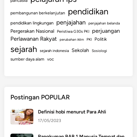
pancasila
pendidikan
pembangunan berkelanjutan
penjajahan
pendidikan lingkungan
penjajahan belanda
perjuangan
Pergerakan Nasional
Peristiwa G30s PKI
Perlawanan Rakyat
Politik
perubahan iklim
PKI
sejarah
Sekolah
sejarah indonesia
Sosiologi
sumber daya alam
voc
Postingan POPULAR
Definisi hobi menurut Para Ahli
17/05/2023
Rangkuman BAB 1 Manusia Tempat dan