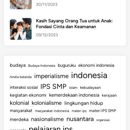
30/11/2023
Kasih Sayang Orang Tua untuk Anak:
Fondasi Cinta dan Keamanan
09/12/2023
budaya
buguruku
ekonomi indonesia
Budaya Indonesia
indonesia
imperialisme
hindia belanda
IPS SMP
interaksi sosial
islam
kebudayaan
kemerdekaan indonesia
kegiatan ekonomi
kerajaan
kolonial
kolonialisme
lingkungan hidup
masyarakat
materi IPS SMP
masyarakat indonesia
materi ips
nusantara
nasionalisme
merdeka
organisasi
pelajaran ips