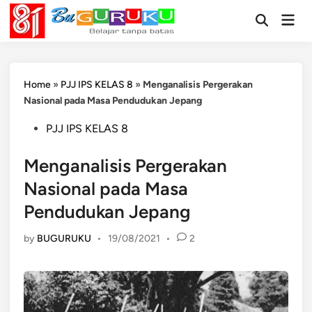
Skip
Mai
to
Open
Men
Search
content
Home
»
PJJ IPS KELAS 8
»
Menganalisis Pergerakan
Nasional pada Masa Pendudukan Jepang
Posted
PJJ IPS KELAS 8
in
Menganalisis Pergerakan
Nasional pada Masa
Pendudukan Jepang
by
BUGURUKU
•
19/08/2021
•
2