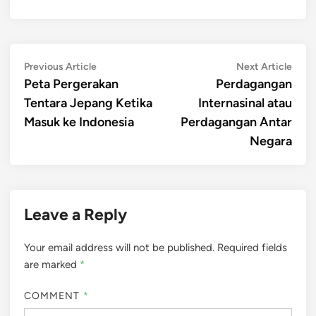
Post
Previous
Next
Previous Article
Next Article
article:
artic
Peta Pergerakan
Perdagangan
navigation
Tentara Jepang Ketika
Internasinal atau
Masuk ke Indonesia
Perdagangan Antar
Negara
Leave a Reply
Your email address will not be published.
Required fields
are marked
*
COMMENT
*