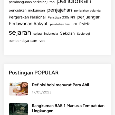
pendidikan
pembangunan berkelanjutan
penjajahan
pendidikan lingkungan
penjajahan belanda
perjuangan
Pergerakan Nasional
Peristiwa G30s PKI
Perlawanan Rakyat
Politik
perubahan iklim
PKI
sejarah
Sekolah
sejarah indonesia
Sosiologi
sumber daya alam
voc
Postingan POPULAR
Definisi hobi menurut Para Ahli
17/05/2023
Rangkuman BAB 1 Manusia Tempat dan
Lingkungan