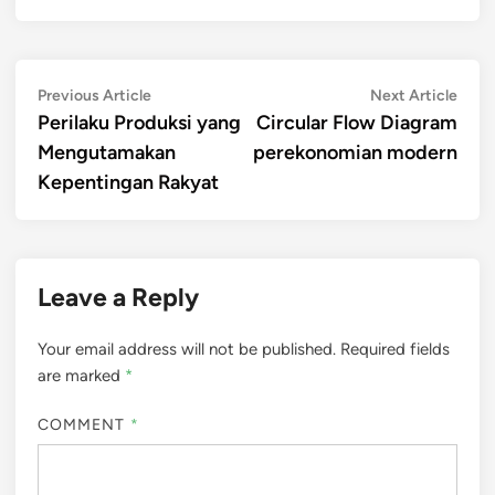
Post
Previous
Next
Previous Article
Next Article
article:
artic
Perilaku Produksi yang
Circular Flow Diagram
navigation
Mengutamakan
perekonomian modern
Kepentingan Rakyat
Leave a Reply
Your email address will not be published.
Required fields
are marked
*
COMMENT
*