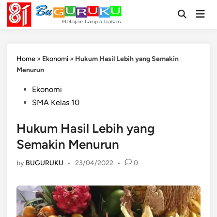
Skip
Mai
to
Open
Men
Search
content
Home
»
Ekonomi
»
Hukum Hasil Lebih yang Semakin
Menurun
Posted
Ekonomi
in
SMA Kelas 10
Hukum Hasil Lebih yang
Semakin Menurun
by
BUGURUKU
•
23/04/2022
•
0