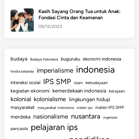
Kasih Sayang Orang Tua untuk Anak:
Fondasi Cinta dan Keamanan
09/12/2023
budaya
buguruku
ekonomi indonesia
Budaya Indonesia
indonesia
imperialisme
hindia belanda
IPS SMP
interaksi sosial
islam
kebudayaan
kemerdekaan indonesia
kegiatan ekonomi
kerajaan
kolonial
kolonialisme
lingkungan hidup
masyarakat
materi IPS SMP
masyarakat indonesia
materi ips
nusantara
nasionalisme
merdeka
organisasi
pelajaran ips
pancasila