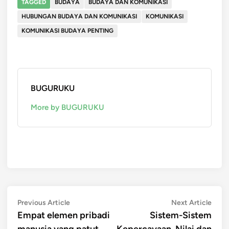
TAGGED
BUDAYA
BUDAYA DAN KOMUNIKASI
HUBUNGAN BUDAYA DAN KOMUNIKASI
KOMUNIKASI
KOMUNIKASI BUDAYA PENTING
BUGURUKU
More by BUGURUKU
Post
Previous
Next
Previous Article
Next Article
article:
artic
Empat elemen pribadi
Sistem-Sistem
navigation
manusia yang patut
Kepercayaan, Nilai dan