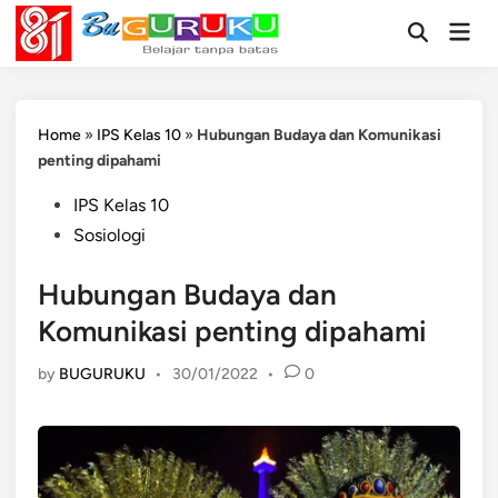
Skip
Mai
to
Open
Men
Search
content
Home
»
IPS Kelas 10
»
Hubungan Budaya dan Komunikasi
penting dipahami
Posted
IPS Kelas 10
in
Sosiologi
Hubungan Budaya dan
Komunikasi penting dipahami
by
BUGURUKU
•
30/01/2022
•
0