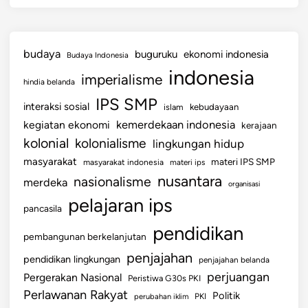
budaya
buguruku
ekonomi indonesia
Budaya Indonesia
indonesia
imperialisme
hindia belanda
IPS SMP
interaksi sosial
islam
kebudayaan
kemerdekaan indonesia
kegiatan ekonomi
kerajaan
kolonial
kolonialisme
lingkungan hidup
masyarakat
materi IPS SMP
masyarakat indonesia
materi ips
nusantara
nasionalisme
merdeka
organisasi
pelajaran ips
pancasila
pendidikan
pembangunan berkelanjutan
penjajahan
pendidikan lingkungan
penjajahan belanda
perjuangan
Pergerakan Nasional
Peristiwa G30s PKI
Perlawanan Rakyat
Politik
perubahan iklim
PKI