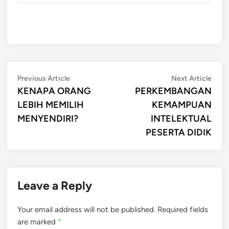
Post
Previous
Next
Previous Article
Next Article
article:
artic
KENAPA ORANG
PERKEMBANGAN
navigation
LEBIH MEMILIH
KEMAMPUAN
MENYENDIRI?
INTELEKTUAL
PESERTA DIDIK
Leave a Reply
Your email address will not be published.
Required fields
are marked
*