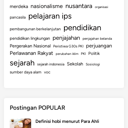
nusantara
nasionalisme
merdeka
organisasi
pelajaran ips
pancasila
pendidikan
pembangunan berkelanjutan
penjajahan
pendidikan lingkungan
penjajahan belanda
perjuangan
Pergerakan Nasional
Peristiwa G30s PKI
Perlawanan Rakyat
Politik
perubahan iklim
PKI
sejarah
Sekolah
sejarah indonesia
Sosiologi
sumber daya alam
voc
Postingan POPULAR
Definisi hobi menurut Para Ahli