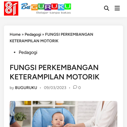
Skip
Mai
to
Open
Men
Search
content
Home
»
Pedagogi
»
FUNGSI PERKEMBANGAN
KETERAMPILAN MOTORIK
Posted
Pedagogi
in
FUNGSI PERKEMBANGAN
KETERAMPILAN MOTORIK
by
BUGURUKU
•
09/03/2023
•
0