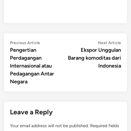
Post
Previous
Next
Previous Article
Next Article
article:
artic
Pengertian
Ekspor Unggulan
navigation
Perdagangan
Barang komoditas dari
Internasional atau
Indonesia
Pedagangan Antar
Negara
Leave a Reply
Your email address will not be published.
Required fields