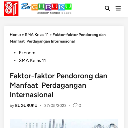
Skip
Mai
to
Open
Men
Search
content
Home
»
SMA Kelas 11
»
Faktor-faktor Pendorong dan
Manfaat Perdagangan Internasional
Posted
Ekonomi
in
SMA Kelas 11
Faktor-faktor Pendorong dan
Manfaat Perdagangan
Internasional
by
BUGURUKU
•
27/05/2022
•
0