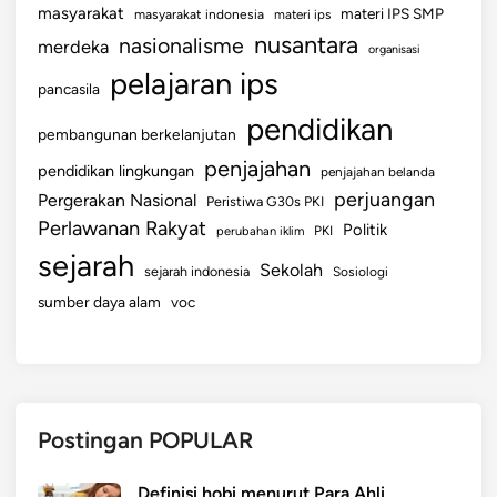
masyarakat
materi IPS SMP
masyarakat indonesia
materi ips
nusantara
nasionalisme
merdeka
organisasi
pelajaran ips
pancasila
pendidikan
pembangunan berkelanjutan
penjajahan
pendidikan lingkungan
penjajahan belanda
perjuangan
Pergerakan Nasional
Peristiwa G30s PKI
Perlawanan Rakyat
Politik
perubahan iklim
PKI
sejarah
Sekolah
sejarah indonesia
Sosiologi
sumber daya alam
voc
Postingan POPULAR
Definisi hobi menurut Para Ahli