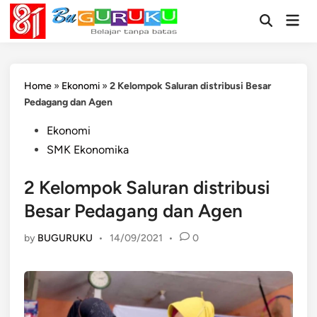
Skip
Mai
to
Open
Men
Search
content
Home
»
Ekonomi
»
2 Kelompok Saluran distribusi Besar
Pedagang dan Agen
Posted
Ekonomi
in
SMK Ekonomika
2 Kelompok Saluran distribusi
Besar Pedagang dan Agen
by
BUGURUKU
•
14/09/2021
•
0