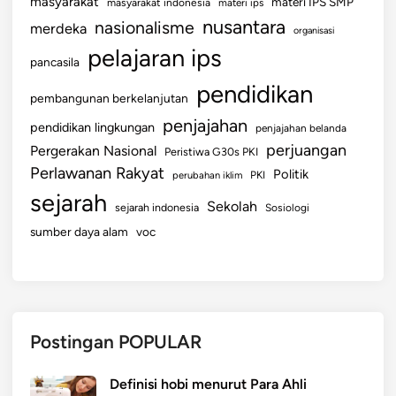
masyarakat
materi IPS SMP
masyarakat indonesia
materi ips
nusantara
nasionalisme
merdeka
organisasi
pelajaran ips
pancasila
pendidikan
pembangunan berkelanjutan
penjajahan
pendidikan lingkungan
penjajahan belanda
perjuangan
Pergerakan Nasional
Peristiwa G30s PKI
Perlawanan Rakyat
Politik
perubahan iklim
PKI
sejarah
Sekolah
sejarah indonesia
Sosiologi
sumber daya alam
voc
Postingan POPULAR
Definisi hobi menurut Para Ahli