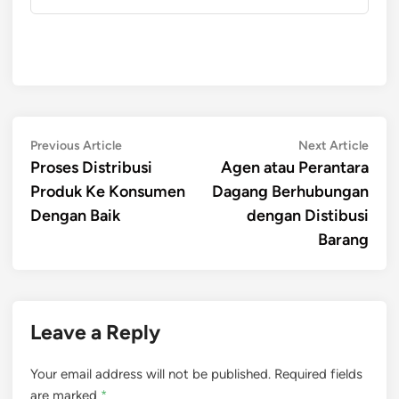
Post
Previous
Next
Previous Article
Next Article
article:
artic
Proses Distribusi
Agen atau Perantara
navigation
Produk Ke Konsumen
Dagang Berhubungan
Dengan Baik
dengan Distibusi
Barang
Leave a Reply
Your email address will not be published.
Required fields
are marked
*