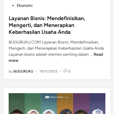
P
Ekonomi
o
s
Layanan Bisnis: Mendefinisikan,
t
Mengerti, dan Menerapkan
e
Keberhasilan Usaha Anda
d
i
BUGURUKU.COM Layanan Bisnis: Mendefinisikan,
n
Mengerti, dan Menerapkan Keberhasilan Usaha Anda.
L
Layanan bisnis adalah elemen penting dalam …
Read
a
more
y
by
BUGURUKU
•
19/11/2023
•
0
a
n
a
n
B
i
s