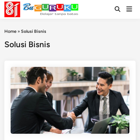
Skip
Mai
to
Open
Men
Search
content
Home
»
Solusi Bisnis
Solusi Bisnis