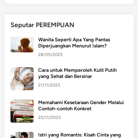
M
e
n
Seputar PEREMPUAN
g
e
Wanita Seperti Apa Yang Pantas
r
Diperjuangkan Menurut Islam?
t
28/05/2023
i
,
Cara untuk Memperoleh Kulit Putih
d
yang Sehat dan Bersinar
a
n
21/11/2023
M
e
Memahami Kesetaraan Gender Melalui
n
Contoh-contoh Konkret
e
25/11/2023
r
a
Istri yang Romantis: Kisah Cinta yang
p