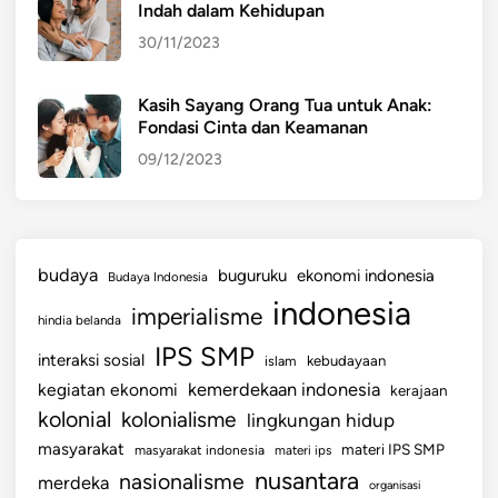
Indah dalam Kehidupan
k
30/11/2023
a
n
K
Kasih Sayang Orang Tua untuk Anak:
Fondasi Cinta dan Keamanan
e
b
09/12/2023
e
r
h
a
budaya
buguruku
ekonomi indonesia
Budaya Indonesia
s
indonesia
imperialisme
i
hindia belanda
l
IPS SMP
interaksi sosial
islam
kebudayaan
a
kemerdekaan indonesia
kegiatan ekonomi
kerajaan
n
kolonial
kolonialisme
lingkungan hidup
U
s
masyarakat
materi IPS SMP
masyarakat indonesia
materi ips
a
nusantara
nasionalisme
merdeka
organisasi