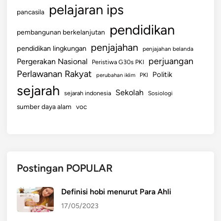
h
pelajaran ips
pancasila
a
A
pendidikan
pembangunan berkelanjutan
n
penjajahan
pendidikan lingkungan
d
penjajahan belanda
perjuangan
a
Pergerakan Nasional
Peristiwa G30s PKI
Perlawanan Rakyat
Politik
perubahan iklim
PKI
sejarah
Sekolah
sejarah indonesia
Sosiologi
sumber daya alam
voc
Postingan POPULAR
Definisi hobi menurut Para Ahli
17/05/2023