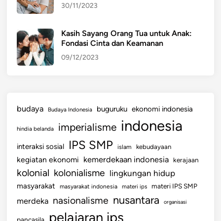
30/11/2023
Kasih Sayang Orang Tua untuk Anak:
Fondasi Cinta dan Keamanan
09/12/2023
budaya
buguruku
ekonomi indonesia
Budaya Indonesia
indonesia
imperialisme
hindia belanda
IPS SMP
interaksi sosial
islam
kebudayaan
kemerdekaan indonesia
kegiatan ekonomi
kerajaan
kolonial
kolonialisme
lingkungan hidup
masyarakat
materi IPS SMP
masyarakat indonesia
materi ips
nusantara
nasionalisme
merdeka
organisasi
pelajaran ips
pancasila