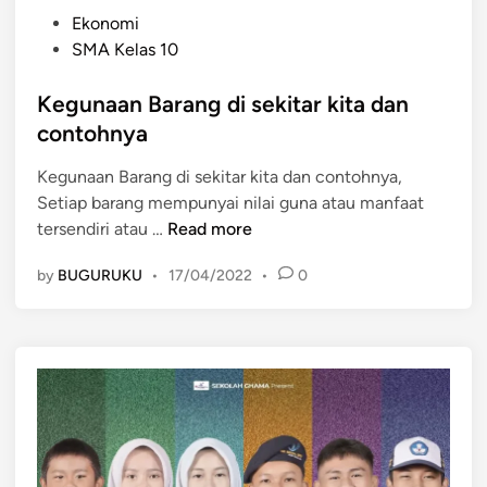
P
Ekonomi
o
SMA Kelas 10
s
t
Kegunaan Barang di sekitar kita dan
e
contohnya
d
Kegunaan Barang di sekitar kita dan contohnya,
i
Setiap barang mempunyai nilai guna atau manfaat
n
K
tersendiri atau …
Read more
e
by
BUGURUKU
•
17/04/2022
•
0
g
u
n
a
a
n
B
a