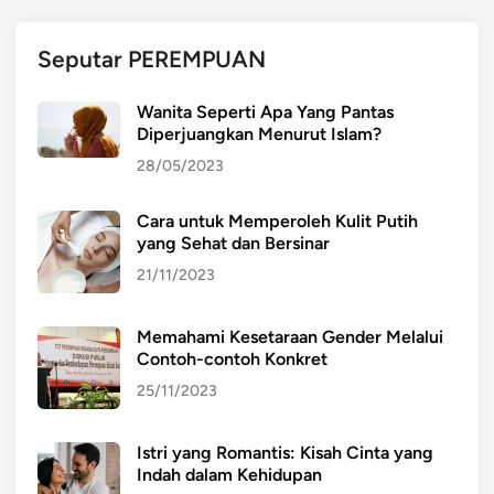
n
c
Seputar PEREMPUAN
o
n
Wanita Seperti Apa Yang Pantas
t
Diperjuangkan Menurut Islam?
o
28/05/2023
h
n
Cara untuk Memperoleh Kulit Putih
y
yang Sehat dan Bersinar
a
21/11/2023
Memahami Kesetaraan Gender Melalui
Contoh-contoh Konkret
25/11/2023
Istri yang Romantis: Kisah Cinta yang
Indah dalam Kehidupan