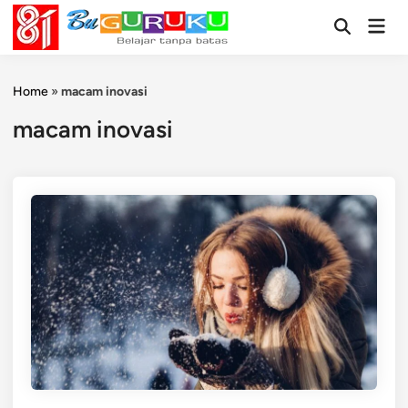
Skip
Mai
to
Open
Men
Search
content
Home
»
macam inovasi
macam inovasi