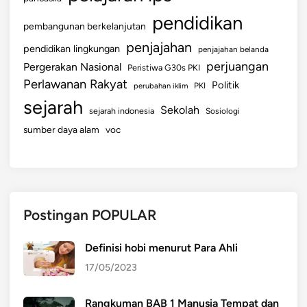
pendidikan
pembangunan berkelanjutan
penjajahan
pendidikan lingkungan
penjajahan belanda
perjuangan
Pergerakan Nasional
Peristiwa G30s PKI
Perlawanan Rakyat
Politik
perubahan iklim
PKI
sejarah
Sekolah
sejarah indonesia
Sosiologi
sumber daya alam
voc
Postingan POPULAR
Definisi hobi menurut Para Ahli
17/05/2023
Rangkuman BAB 1 Manusia Tempat dan