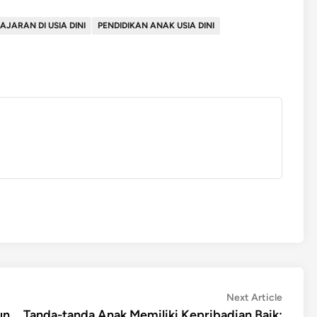
AJARAN DI USIA DINI
PENDIDIKAN ANAK USIA DINI
Next
Next Article
article:
un
Tanda-tanda Anak Memiliki Kepribadian Baik: