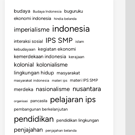
budaya
buguruku
Budaya Indonesia
ekonomi indonesia
hindia belanda
indonesia
imperialisme
IPS SMP
interaksi sosial
islam
kegiatan ekonomi
kebudayaan
kemerdekaan indonesia
kerajaan
kolonial
kolonialisme
lingkungan hidup
masyarakat
materi IPS SMP
masyarakat indonesia
materi ips
nusantara
nasionalisme
merdeka
pelajaran ips
pancasila
organisasi
pembangunan berkelanjutan
pendidikan
pendidikan lingkungan
penjajahan
penjajahan belanda