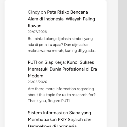
Cindy
on
Peta Risiko Bencana
Alam di Indonesia: Wilayah Paling
Rawan
22/07/2026
Bu minta tolong dijelasin simbol yang
ada di peta itu apaa? Dan dijelaskan
makna warna merah, kuning dll yg ada…
PUTI
on
Siap Kerja: Kunci Sukses
Memasuki Dunia Profesional di Era
Modern
26/05/2026
Are there more information regarding
about this topic for us to research for?
Thank you, Regard PUTI
Sistem Informasi
on
Siapa yang
Membubarkan PKI? Sejarah dan
Dampaknya di Indonesia