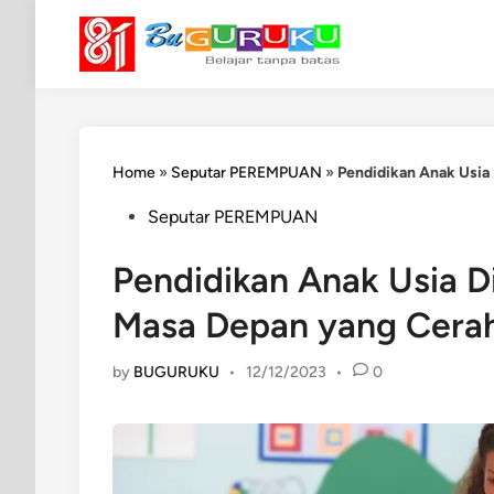
Skip
to
content
Home
»
Seputar PEREMPUAN
»
Pendidikan Anak Usia
Posted
Seputar PEREMPUAN
in
Pendidikan Anak Usia D
Masa Depan yang Cera
by
BUGURUKU
•
12/12/2023
•
0