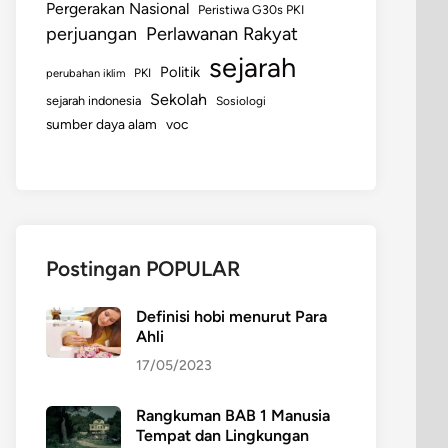
Pergerakan Nasional
Peristiwa G30s PKI
perjuangan
Perlawanan Rakyat
sejarah
Politik
perubahan iklim
PKI
Sekolah
sejarah indonesia
Sosiologi
sumber daya alam
voc
Postingan POPULAR
Definisi hobi menurut Para
Ahli
17/05/2023
Rangkuman BAB 1 Manusia
Tempat dan Lingkungan