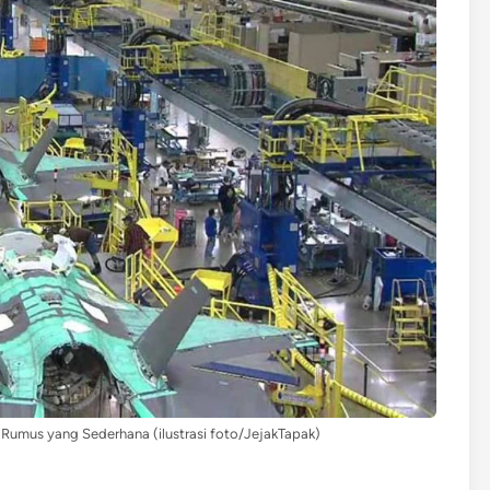
Rumus yang Sederhana (ilustrasi foto/JejakTapak)