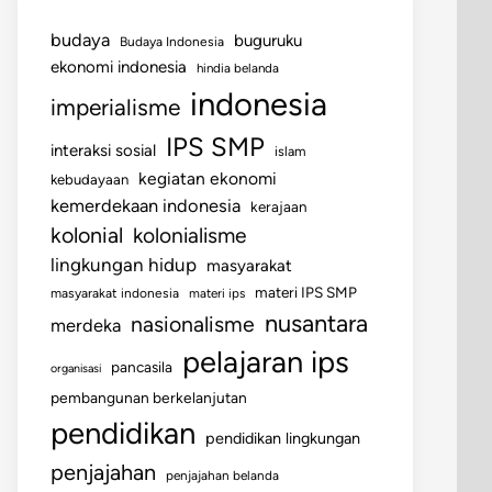
budaya
buguruku
Budaya Indonesia
ekonomi indonesia
hindia belanda
indonesia
imperialisme
IPS SMP
interaksi sosial
islam
kegiatan ekonomi
kebudayaan
kemerdekaan indonesia
kerajaan
kolonial
kolonialisme
lingkungan hidup
masyarakat
materi IPS SMP
masyarakat indonesia
materi ips
nusantara
nasionalisme
merdeka
pelajaran ips
pancasila
organisasi
pembangunan berkelanjutan
pendidikan
pendidikan lingkungan
penjajahan
penjajahan belanda