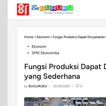
Skip
to
content
Home
»
Ekonomi
»
Fungsi Produksi Dapat Dinyatakan
Posted
Ekonomi
in
SMK Ekonomika
Fungsi Produksi Dapat
yang Sederhana
by
BUGURUKU
•
13/09/2021
•
0