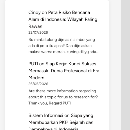
Cindy
on
Peta Risiko Bencana
Alam di Indonesia: Wilayah Paling
Rawan
22/07/2026
Bu minta tolong dijelasin simbol yang
ada di peta itu apaa? Dan dijelaskan
makna warna merah, kuning dll yg ada…
PUTI
on
Siap Kerja: Kunci Sukses
Memasuki Dunia Profesional di Era
Modern
26/05/2026
Are there more information regarding
about this topic for us to research for?
Thank you, Regard PUTI
Sistem Informasi
on
Siapa yang
Membubarkan PKI? Sejarah dan
Dampaknya di Indonesia