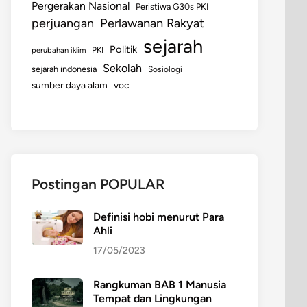
Pergerakan Nasional
Peristiwa G30s PKI
perjuangan
Perlawanan Rakyat
sejarah
Politik
perubahan iklim
PKI
Sekolah
sejarah indonesia
Sosiologi
sumber daya alam
voc
Postingan POPULAR
Definisi hobi menurut Para
Ahli
17/05/2023
Rangkuman BAB 1 Manusia
Tempat dan Lingkungan